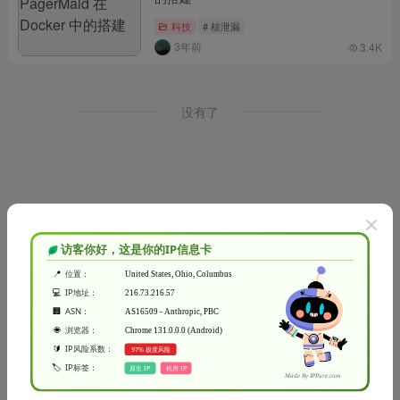
科技
# 核泄漏
3年前
3.4K
没有了