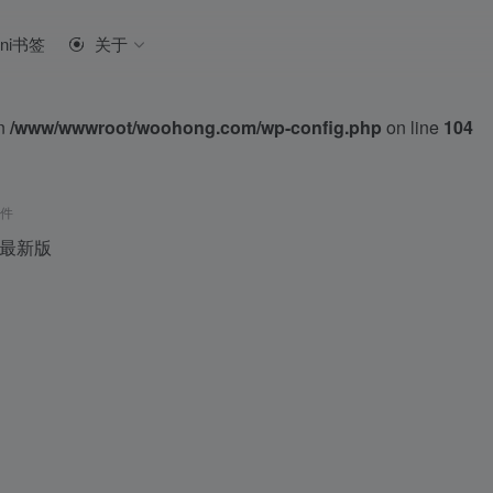
ini书签
关于
in
/www/wwwroot/woohong.com/wp-config.php
on line
104
插件
最新版