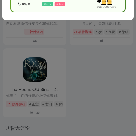
李跳跳-真实好友 3.0
ScreenToGif
- 最新版
- 最新
自动检测微信好友是否将你拉黑、删除的自动点击工具。
强大的 gif 录制 剪辑工具
软件游戏
软件游戏
# gif
# 免费
# 微软
The Room: Old Sins
- 1.0.1
你来了，你的好奇心驱使你来到了这里。这里是《迷室》
软件游戏
# 密室
# 玄幻
# 解谜
暂无评论