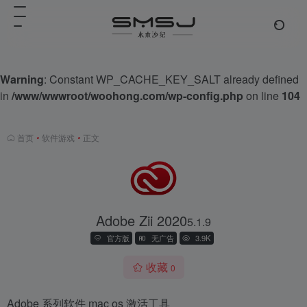
Warning
: Constant WP_CACHE_KEY_SALT already defined
in
/www/wwwroot/woohong.com/wp-config.php
on line
104
首页
•
软件游戏
•
正文
Adobe Zii 2020
5.1.9
官方版
无广告
3.9K
收藏
0
Adobe 系列软件 mac os 激活工具