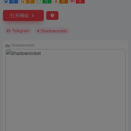
0
0
0
0
0
打开网站
Telegram
# Shadowrocket
Shadowrocket