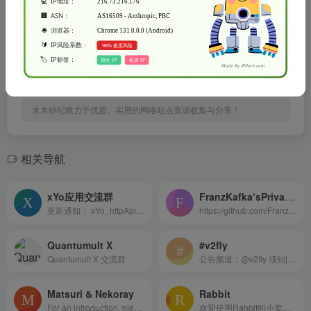
水木纱纪实际控制，在2022年11月15日 上午11:59收录时，该
网页上的内容，都属于合规合法，后期网页的内容如出现违
规，可以直接联系网站管理员进行删除，水木纱纪不承担任何
责任。
水木纱纪致力于优质、实用的网络站点资源收集与分享！
相关导航
xYo应用交流群
FranzKafka‘sPrivateGroup
更新通知： xYo_httpApi_WeC...
https://github.com/FranzKaf...
Quantumult X
#v2fly
Quantumult X 交流群
公告频道：@v2fly 须知|README：https://t.me/v2fly_chat/180673 滥权申诉请发信至 chat_abuse@v2fly.org （进群验证答错请勿spam本信箱） off-topic群(水群)：https://t.me/joinchat/TNAUs6D6iUG0wVxW
Matsuri & Nekoray
Rabbit
For an introduction, please see the top message https://t.me/MatsuriDayo/16
欢迎使用Rabbit的小卖铺 本小...