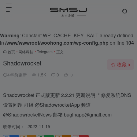
Warning
: Constant WP_CACHE_KEY_SALT already defined
in
/www/wwwroot/woohong.com/wp-config.php
on line
104
首页
•
网络科技
•
Telegram
•
正文
Shadowrocket
收藏
0
4年前更新
1.5K
0
0
Shadowrocket 正式版更新 2.2.21 更新说明: * 修复系统DNS
设置问题 群组 @ShadowrocketApp 频道
@ShadowrocketNews 邮箱 buginapp@gmail.com
收录时间：
2022-11-15