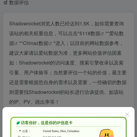
数据评估
Shadowrocket浏览人数已经达到1.5K，如你需要查询
该站的相关权重信息，可以点击"
5118数据
""
爱站数
据
""
Chinaz数据
"进入；以目前的网站数据参考，
建议大家请以爱站数据为准，更多网站价值评估因素
如：Shadowrocket的访问速度、搜索引擎收录以及索
引量、用户体验等；当然要评估一个站的价值，最主要
还是需要根据您自身的需求以及需要，一些确切的数据
则需要找Shadowrocket的站长进行洽谈提供。如该站
的IP、PV、跳出率等！
特别声明
本站水木纱纪提供的Shadowrocket都来源于网络，不保证外部
链接的准确性和完整性，同时，对于该外部链接的指向，不由