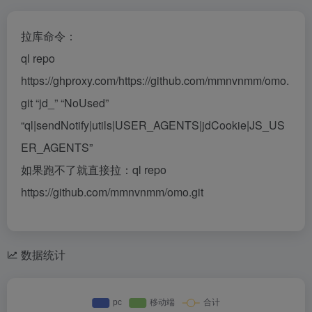
拉库命令：
ql repo
https://ghproxy.com/https://github.com/mmnvnmm/omo.
git “jd_” “NoUsed”
“ql|sendNotify|utils|USER_AGENTS|jdCookie|JS_US
ER_AGENTS”
如果跑不了就直接拉：ql repo
https://github.com/mmnvnmm/omo.git
数据统计