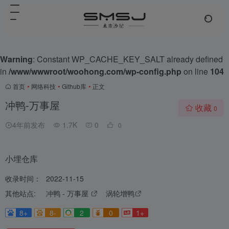
Warning
: Constant WP_CACHE_KEY_SALT already defined
in
/www/wwwroot/woohong.com/wp-config.php
on line
104
首页
•
网络科技
•
Github库
•
正文
冲鸭-万事屋
收藏
0
4年前发布
1.7K
0
0
小埋仓库
收录时间：
2022-11-15
其他站点:
冲鸭 - 万事屋
涡轮增鸭
8+
8-
2
0
1+