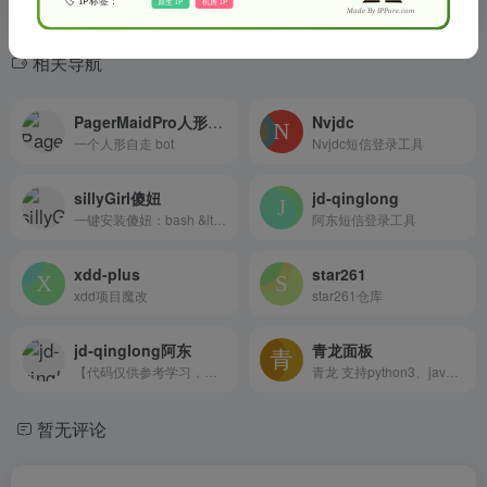
相关导航
PagerMaidPro人形bot
Nvjdc
一个人形自走 bot
Nvjdc短信登录工具
sillyGirl傻妞
jd-qinglong
一键安装傻妞：bash &lt;(cur...
阿东短信登录工具
xdd-plus
star261
xdd项目魔改
star261仓库
jd-qinglong阿东
青龙面板
【代码仅供参考学习，禁止商...
青龙 支持python3、javaScri...
暂无评论