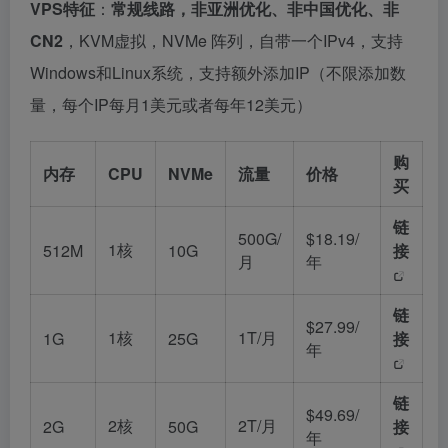
VPS特征
：
常规线路，非亚洲优化、非中国优化、非
CN2
，KVM虚拟，NVMe 阵列，自带一个IPv4，支持
Windows和Linux系统，支持额外添加IP（不限添加数
量，每个IP每月1美元或者每年12美元）
购
内存
CPU
NVMe
流量
价格
买
链
500G/
$18.19/
1核
512M
10G
接
月
年
链
$27.99/
1核
1T/月
1G
25G
接
年
链
$49.69/
2核
2T/月
2G
50G
接
年