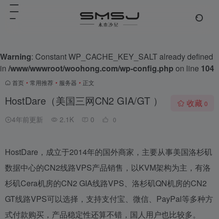
Warning
: Constant WP_CACHE_KEY_SALT already defined
in
/www/wwwroot/woohong.com/wp-config.php
on line
104
首页
•
常用推荐
•
服务器
•
正文
HostDare（美国三网CN2 GIA/GT ）
收藏
0
4年前更新
2.1K
0
0
HostDare，成立于2014年的国外商家，主要从事美国洛杉矶
数据中心的CN2线路VPS产品销售，以KVM架构为主，有洛
杉矶Cera机房的CN2 GIA线路VPS、洛杉矶QN机房的CN2
GT线路VPS可以选择，支持支付宝、微信、PayPal等多种方
式付款购买，产品稳定性还算不错，国人用户也比较多。