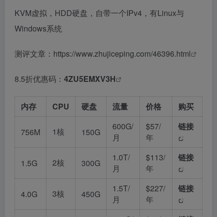
KVM虚拟，HDD硬盘，自带一个IPv4，有Linux与
Windows系统
测评文章：
https://www.zhujiceping.com/46396.html
8.5折优惠码：
4ZU5EMXV3H
内存
CPU
硬盘
流量
价格
购买
600G/
$57/
链接
1核
756M
150G
月
年
1.0T/
$113/
链接
2核
1.5G
300G
月
年
1.5T/
$227/
链接
3核
4.0G
450G
月
年