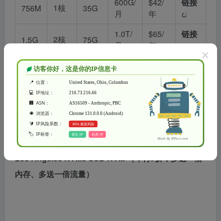
600G/
$42/
链接
1核
756M
35G
月
年
1.0T/
$65/
链接
2核
1.5G
75G
月
年
1.5T/
$191/
链接
3核
4G
150G
月
年
2.5T/
$469/
链接
4核
8G
300G
月
年
3.5T/
$877/
链接
5核
16G
600G
月
年
Los Angeles NVMe SSD KVM （年付7折，多送一倍
内存、多送一倍流量）