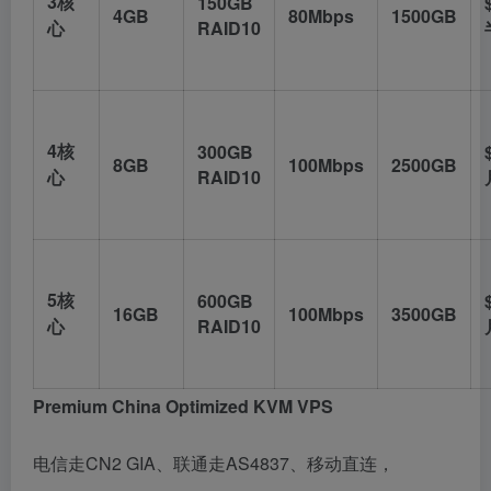
3核
150GB
4GB
80Mbps
1500GB
心
RAID10
4核
300GB
8GB
100Mbps
2500GB
心
RAID10
5核
600GB
16GB
100Mbps
3500GB
心
RAID10
Premium China Optimized KVM VPS
电信走CN2 GIA、联通走AS4837、移动直连，