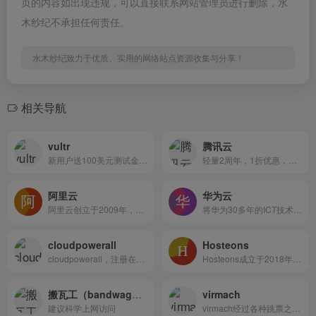
页的内容如出现违规，可以直接联系网站管理员进行删除，水
木纱纪不承担任何责任。
水木纱纪致力于优质、实用的网络站点资源收集与分享！
相关导航
vultr
腾讯云
新用户送100美元测试金额，可选16个机房的云服务器，还有VDS和独立服务器
轻量2周年，1折优惠，新老用户同享，低至58元/年，北京\上海\南京\广州\成都，香港\日本\新加坡\美国等
阿里云
华为云
阿里云创立于2009年，是全球领先的云计算及人工智能科技公司，为200多个国家和地区的企业、开发者和政府机构提供服务。阿里云致力于以在线公共服务的方式，提供安全、可靠的计算和数据处理能力，让计算和人工智能成为普惠科技。2017年1月阿里云成为奥运会全球指定云服务商。
将华为30多年的ICT技术积累和数字化转型经验开放出来，携手客户、伙伴和开发者，深耕数字化，一切皆服务，致力于让云无处不在，让智能无所不及，共建智能世界云底座
cloudpowerall
Hosteons
cloudpowerall，注册在马来西亚的公司，主机测评上面在3月初测试过其美国洛杉矶cn2 gia网络的vps（简单测评cloudpowerall洛杉矶1Gbps带宽的cn2 gt线路的vps），也不知道什么时候他们新增了香港cn2 gia网络的VPS，提供5~10Mbps带宽，不限流量，不提供Windows系统，支持PayPal、支付宝等付款。
Hosteons成立于2018年，是一...
搬瓦工（bandwagonhost）高端线路，助力企业运营，10Gbps美国 cn2 gia，1Gbps香港cn2 gia，1.2Gbps日本cn2 gia，10Gbps日本软银
virmach
建议科学上网访问
virmach经过各种跳票之后终于正式上线了AMD Ryzen、NVMe SSD系列的KVM虚拟VPS，官方名称叫做“Cloud Computing Linux VPS”。默认依旧是1Gbps带宽，支持NVC，有Windows、Linux等多种系统可供选择，PayPal、支付宝等付款。