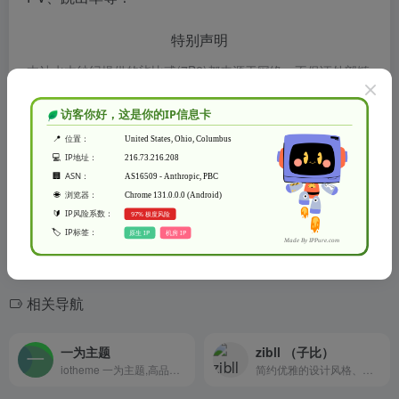
特别声明
本站水木纱纪提供的柒比贰(7B2)都来源于网络，不保证外部链
接的准确性和完整性，同时，对于该外部链接的指向，不由水
木纱纪实际控制，在2022年11月15日 下午4:48收录时，该网
页上的内容，都属于合规合法，后期网页的内容如出现违规，
可以直接联系网站管理员进行删除，水木纱纪不承担任何责
任。
水木纱纪致力于优质、实用的网络站点资源收集与分享！
相关导航
一为主题
zibll （子比）
iotheme 一为主题,高品质的WordPress主题,有导航主题,wp主题,一为api,热搜榜等主题服务
简约优雅的设计风格、模块化组件、商城支付系统 社区论坛系统、深度SEO优化、专注阅读体验