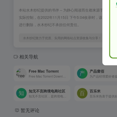
本站水木纱纪提供的书伴 – 为静心阅读而生都来源于网络
实际控制，在2022年11月15日 下午5:04收录时，该
进行删除，水木纱纪不承担任何责任。
水木纱纪致力于优质、实用的网络站点资源收集与分享！
相关导航
Free Mac Torrent
产品壹佰
Free Mac Torrent Download Apple, Mac OSX Apps &amp; Games Download
知无不言跨境电商社区
百乐米
知无不言社区，是跨境电商人的科学世界。社区以亚马逊、沃尔玛、Wayfair, Wish, Shopify独立站等跨境电商销售运营、内容营销、SNS、SEM等内容为主，是跨境电商行业从业者的专业型交流和学习社区。跨境电商从业者可以在这里发表专业知识、经验和见解，以让更多人分享真知灼见，起到互相交流和学习的目的。
暂无评论