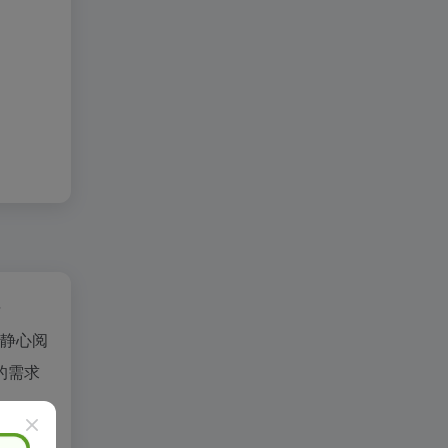
据
为静心阅
的需求