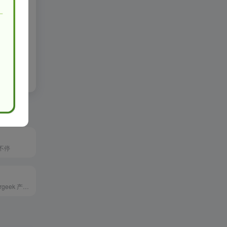
水木纱纪
站管理员
l转载请注明
不停
发现好产品 - Mergeek 产品爱好者社区。精选iOS,安卓推荐,APP限免,iOS限免,iPhone限免,限免订阅,TED,思想解决方案。