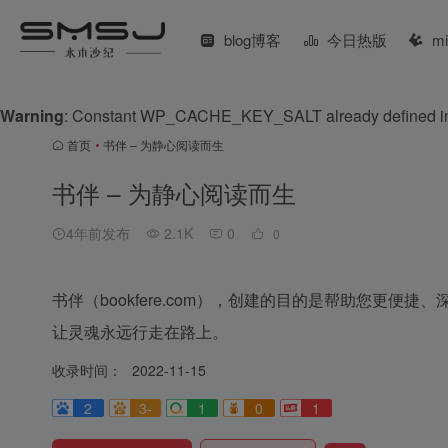
blog博客
今日热版
m
Warning
: Constant WP_CACHE_KEY_SALT already defined 
首页
•
书伴 – 为静心阅读而生
书伴 – 为静心阅读而生
4年前发布
2.1K
0
0
书伴（bookfere.com），创建的目的是帮助您更便捷
让灵魂永远行走在路上。
收录时间：
2022-11-15
2
3-
1
0
1