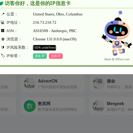
特别声明
，不保证外部链接的准确性和完整性，同时，对于该外部链接的指向，不由
网页上的内容，都属于合规合法，后期网页的内容如出现违规，可以直接联系网
本文地址https://www.woohong.com/sites/1098.htm
AdvertCN
掘金
为产品经理爱好者提供最优质的产品资讯、原创内容和相关视频课程
广告中国是中国知名度最高，最专业的联属网络营销论坛(Affiliate Marketing) , 网络广告论坛 , 黑五论坛，电商出海论坛 , 是中国英文站站长最集中的社区
代码不止，掘金
数英网
Mergeek
百乐米热衷于提供好听的外文歌曲大全推荐,包括最新好听的外文歌曲、热门流行外文歌曲、说唱、乡村、摇滚和经典外文歌曲,提供音乐分享、音乐试听，视频，日志，社区等功能，是专业好听的外文歌曲试听分享下载网站。
数字媒体及职业招聘网站