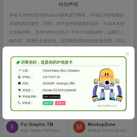
特别声明
本站水木纱纪提供的Lstore都来源于网络，不保证外部链接的
准确性和完整性，同时，对于该外部链接的指向，不由水木纱
纪实际控制，在2019年8月25日 下午11:36收录时，该网页上
的内容，都属于合规合法，后期网页的内容如出现违规，可以
直接联系网站管理员进行删除，水木纱纪不承担任何责任。
水木纱纪致力于优质、实用的网络站点资源收集与分享！
相关导航
Dunnnk
Threed
Generate Product Mockups For Free
Generate 3D Mockups right in your Browser
For Graphic TM
MockupZone
High Quality PSD Mockups for Graphic Designers.
Mockup Zone is an online store where you can find free and premium PSD mockup files to show your designs in a professional way.