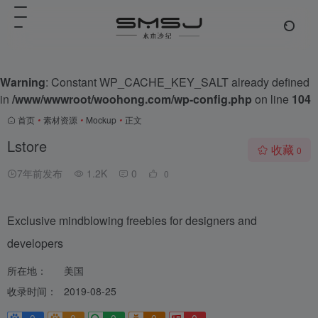
Warning
: Constant WP_CACHE_KEY_SALT already defined
in
/www/wwwroot/woohong.com/wp-config.php
on line
104
首页
•
素材资源
•
Mockup
•
正文
Lstore
收藏
0
7年前发布
1.2K
0
0
Exclusive mindblowing freebies for designers and
developers
所在地：
美国
收录时间：
2019-08-25