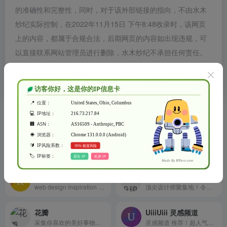
的准确性和完整性，同时，对于该外部链接的指向，不由水木
纱纪实际控制，在2022年11月15日 下午8:48收录时，该网页
上的内容，都属于合规合法，后期网页的内容如出现违规，可
以直接联系网站管理员进行删除，水木纱纪不承担任何责任。
水木纱纪致力于优质、实用的网络站点资源收集与分享！
相关导航
少数派
Producthunt
高品质数字消费指南
发现新鲜有趣的产品
Reeoo
优设琅琊榜
web design inspiration and website gallery
顶尖设计师聚集地！令人惊艳的作品集
花瓣
UiiiUiii 灵感频道
采集你喜欢的美好事物，发现新知，启发设计灵感 UiiiUiii 灵感频道
灵感频道 推荐！超人气的灵感库，优优教程网旗下产品