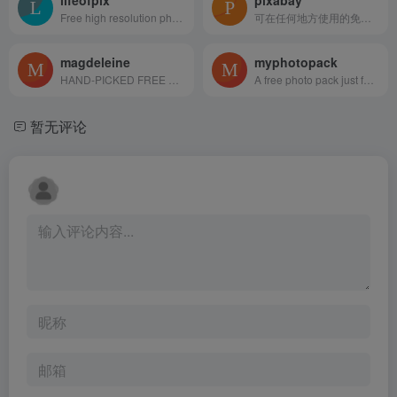
Free high resolution photography
可在任何地方使用的免费图片和视频
magdeleine
myphotopack
HAND-PICKED FREE PHOTOS FOR YOUR INSPIRATION
A free photo pack just for you. Every month.
暂无评论