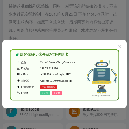
链接的准确性和完整性，同时，对于该外部链接的指向，不由
水木纱纪实际控制，在2019年8月25日 下午11:45收录时，该
网页上的内容，都属于合规合法，后期网页的内容如出现违
规，可以直接联系网站管理员进行删除，水木纱纪不承担任何
责任。
水木纱纪致力于优质、实用的网络站点资源收集与分享！
相关导航
skitterphoto
skitterphoto
a place to find, show and share public domain photos
Free Stock Photos for Creative Professionals
librestock
图图ACG
65,084 high quality do-what-ever-you-want stock photos
致力于分享全网高清好看的图片
lifeofpix
pixabay