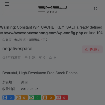
Warning
: Constant WP_CACHE_KEY_SALT already defined
in
/www/wwwroot/woohong.com/wp-config.php
on line
104
首页
•
素材资源
•
摄影图库
•
正文
negativespace
收藏
0
7年前发布
1.5K
0
0
Beautiful, High-Resolution Free Stock Photos
所在地：
美国
收录时间：
2019-08-25
0
0
0
0
0