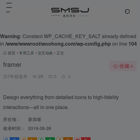
Warning
: Constant WP_CACHE_KEY_SALT already defined
in
/www/wwwroot/woohong.com/wp-config.php
on line
104
首页
•
常用工具
•
交互动效
•
正文
framer
收藏
0
7年前发布
2K
0
0
Design everything from detailed icons to high-fidelity
interactions—all in one place.
所在地：
新加坡
收录时间：
2019-08-26