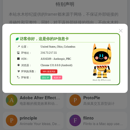
特别声明
本站水木纱纪提供的framer都来源于网络，不保证外部链接的
准确性和完整性，同时，对于该外部链接的指向，不由水木纱
纪实际控制，在2019年8月26日 上午12:01收录时，该网页上
的内容，都属于合规合法，后期网页的内容如出现违规，可以
直接联系网站管理员进行删除，水木纱纪不承担任何责任。
水木纱纪致力于优质、实用的网络站点资源收集与分享！
相关导航
Adobe After Effects CC
ProtoPie
电影般的视觉效果和动态图形。
高保真交互原型设计
principle
flinto
Animate Your Ideas, Design Better Apps
Flinto is a Mac app used by top designers around the world to create interactive and animated prototypes of their app designs.