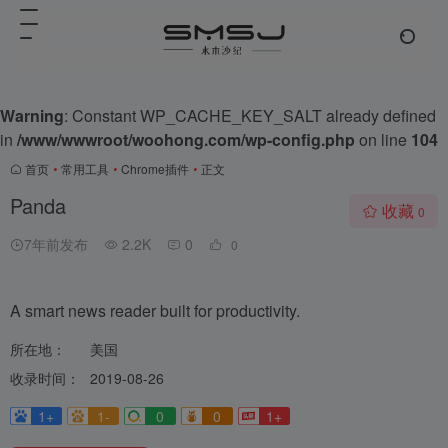
Warning
: Constant WP_CACHE_KEY_SALT already defined
in
/www/wwwroot/woohong.com/wp-config.php
on line
104
首页
•
常用工具
•
Chrome插件
•
正文
Panda
收藏
0
7年前发布
2.2K
0
0
A smart news reader built for productivity.
所在地：
美国
收录时间：
2019-08-26
1+
1-
0
0
1+