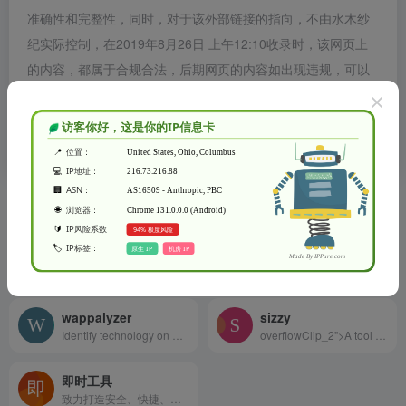
准确性和完整性，同时，对于该外部链接的指向，不由水木纱
纪实际控制，在2019年8月26日 上午12:10收录时，该网页上
的内容，都属于合规合法，后期网页的内容如出现违规，可以
直接联系网站管理员进行删除，水木纱纪不承担任何责任。
水木纱纪致力于优质、实用的网络站点资源收集与分享！
相关导航
csspeeper
mustsee
Smart CSS viewer tailored for Designers.
Discover the world's most beautiful places at every opened tab.
wappalyzer
sizzy
Identify technology on websites
overflowClip_2">A tool for developing responsive websites crazy-fast
即时工具
致力打造安全、快捷、好用的在线工具箱~