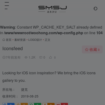
Warning
: Constant WP_CACHE_KEY_SALT already defined
in
/www/wwwroot/woohong.com/wp-config.php
on line
104
首页
•
素材资源
•
LOGO设计
•
正文
Iconsfeed
收藏
0
7年前发布
1.2K
0
0
Looking for iOS icon inspiration? We bring the iOS icons
gallery to you.
所在地：
捷克
收录时间：
2019-08-25