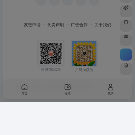
友链申请
免责声明
广告合作
关于我们
扫码加QQ群
扫码加微信
Copyright © 2026
水木纱纪
由
OneNav
强力驱动
首页
投稿
我的
Warning
: Undefined array key "buts" in
/www/wwwroot/woohong.com/wp-
content/themes/onenav/inc/functions/io-footer.php
on line
425