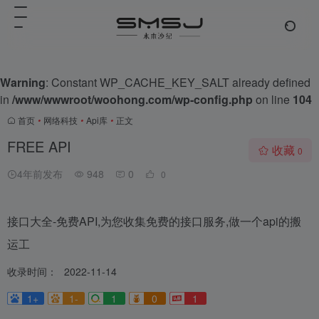
Warning
: Constant WP_CACHE_KEY_SALT already defined
in
/www/wwwroot/woohong.com/wp-config.php
on line
104
首页
•
网络科技
•
Api库
•
正文
FREE API
收藏
0
4年前发布
948
0
0
接口大全-免费API,为您收集免费的接口服务,做一个api的搬
运工
收录时间：
2022-11-14
1+
1-
1
0
1