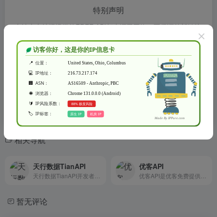
特别声明
本站水木纱纪提供的FREE API都来源于网络，不保证外部链接
的准确性和完整性，同时，对于该外部链接的指向，不由水木
纱纪实际控制，在2022年11月14日 下午8:12收录时，该网页
上的内容，都属于合规合法，后期网页的内容如出现违规，可
以直接联系网站管理员进行删除，水木纱纪不承担任何责任。
水木纱纪致力于优质、实用的网络站点资源收集与分享！
相关导航
天行数据TianAPI
优客API
天行数据TianAPI开发者API数据平台，在这里您可以免费且轻松的调用各种API数据接口用于应用软件程序、移动App、Web网站、微信小程序开发等。
优客API是优客免费提供API数据接口调用服务平台 - 我们致力于为用户提供稳定、快速的免费API数据接口服务。
暂无评论