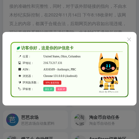
接的准确性和完整性，同时，对于该外部链接的指向，不由水
木纱纪实际控制，在2022年11月14日 下午8:18收录时，该网
页上的内容，都属于合规合法，后期网页的内容如出现违规，
可以直接联系网站管理员进行删除，水木纱纪不承担任何责
任。
水木纱纪致力于优质、实用的网络站点资源收集与分享！
相关导航
超级抢购助手
京东农场
# 超级抢购助手 ### 2021-12-13 v2.8 - 更新 优化 ios15.1 启动速度，加快 500%
实现简单的京东东东农场简单自动任务功能。
芭芭农场
淘金币自动任务
芭芭农场自动集肥料
淘金币自动任务
饿了么-自动领豆
AppStore切换地区