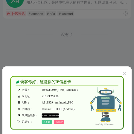
知无不言社区，是跨境电商人的科学世界。社区以亚马逊、沃尔玛、Wayfair, Wish, Shopify独立站等跨境电商销售运营、内容营销、SNS、SEM等内容为主，是跨境电商行业从业者的专业型交流和学习社区。跨境电商从业者可以在这里发表专业知识、经验和见解，以让更多人分享真知灼见，起到互相交流和学习的目的。
社区资讯
# amazon
# b2c
# walmart
没有了