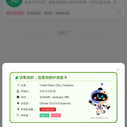
知无不言社区，是跨境电商人的科学世界。社区以亚马逊、沃尔玛、Wayfair, Wish, Shopify独立站等跨境电商销售运营、内容营销、SNS、SEM等内容为主，是跨境电商行业从业者的专业型交流和学习社区。跨境电商从业者可以在这里发表专业知识、经验和见解，以让更多人分享真知灼见，起到互相交流和学习的目的。
社区资讯
# amazon
# b2c
# walmart
没有了