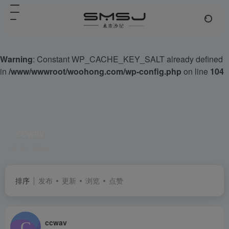
Warning
: Constant WP_CACHE_KEY_SALT already defined
in
/www/wwwroot/woohong.com/wp-config.php
on line
104
ccwav
共 1 篇网址
排序
发布
更新
浏览
点赞
ccwav