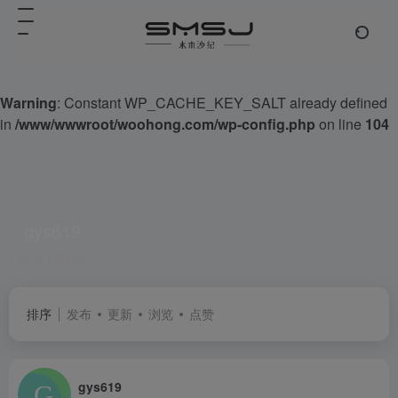
Warning
: Constant WP_CACHE_KEY_SALT already defined
in
/www/wwwroot/woohong.com/wp-config.php
on line
104
gys619
共 1 篇网址
排序
发布
更新
浏览
点赞
gys619