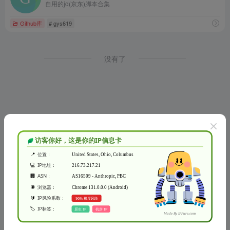
自用的jd(京东)脚本合集
Github库
# gys619
没有了