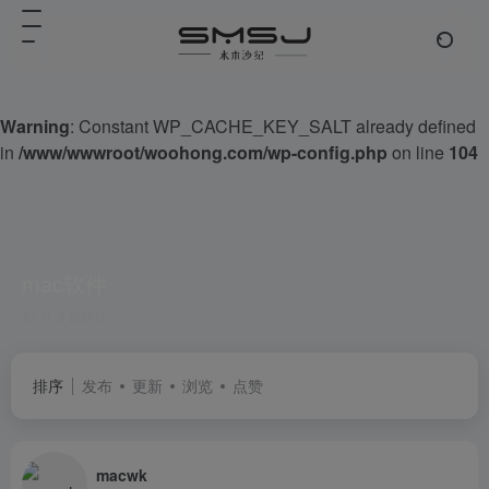
Warning
: Constant WP_CACHE_KEY_SALT already defined
in
/www/wwwroot/woohong.com/wp-config.php
on line
104
mac软件
共 3 篇网址
排序
发布
更新
浏览
点赞
macwk