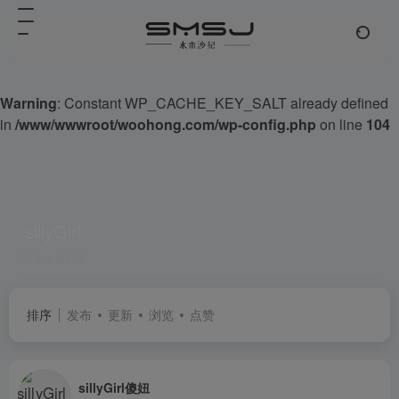
Warning
: Constant WP_CACHE_KEY_SALT already defined
in
/www/wwwroot/woohong.com/wp-config.php
on line
104
sillyGirl
共 1 篇网址
排序
发布
更新
浏览
点赞
sillyGirl傻妞