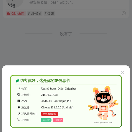
一键安装傻妞：bash &lt;(cur...
Github库
# sillyGirl
# 傻妞
没有了