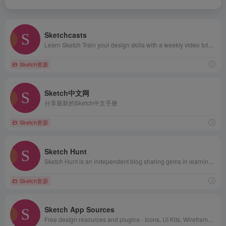
Sketchcasts
Learn Sketch Train your design skills with a weekly video tutorial
Sketch资源
Sketch中文网
分享最新的Sketch中文手册
Sketch资源
Sketch Hunt
Sketch Hunt is an independent blog sharing gems in learning, plugins &amp; design tools for fans of Sketch app.
Sketch资源
Sketch App Sources
Free design resources and plugins - Icons, UI Kits, Wireframes, iOS, Android Templates for Sketch