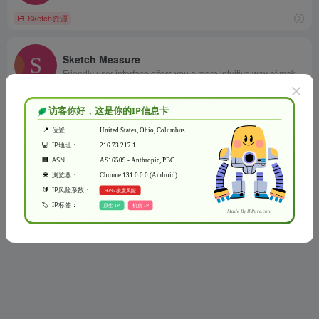
Sketch资源
Sketch Measure
Friendly user interface offers you a more intuitive way of making marks.
Sketch资源
Sketch
The digital design toolkit
Sketch资源
没有了