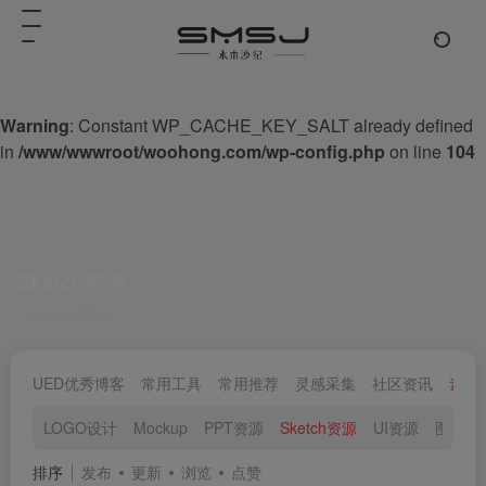
Warning
: Constant WP_CACHE_KEY_SALT already defined
in
/www/wwwroot/woohong.com/wp-config.php
on line
104
Sketch资源
共 6 篇网址
UED优秀博客
常用工具
常用推荐
灵感采集
社区资讯
素材
LOGO设计
Mockup
PPT资源
Sketch资源
UI资源
图标素
排序
发布
更新
浏览
点赞