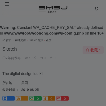
Warning
: Constant WP_CACHE_KEY_SALT already defined
in
/www/wwwroot/woohong.com/wp-config.php
on line
104
首页
•
素材资源
•
Sketch资源
•
正文
Sketch
收藏
0
7年前发布
1.3K
0
0
The digital design toolkit
所在地：
美国
收录时间：
2019-08-25
1
1-
0
0
0