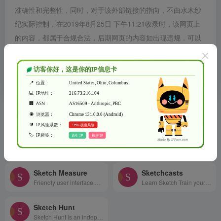
准确性和完整性，同时，对于该外部链接的指向，不由水木纱
纪实际控制，在2019年8月25日 下午11:21收录时，该网页上
的内容，都属于合规合法，后期网页的内容如出现违规，可以
直接联系网站管理员进行删除，水木纱纪不承担任何责任。
水木纱纪致力于优质、实用的网络站点资源收集与分享！
相关导航
Sketch App Sources
Sketch中文网
Free design resources and plugins - Icons, UI Kits, Wireframes, iOS, Android Templates for Sketch
分享最新的Sketch中文手册
Sketch Measure
Sketchcasts
Friendly user interface offers you a more intuitive way of making marks.
Learn Sketch Train your design skills with a weekly video tutorial
Sketch Hunt
Sketch Hunt is an independent blog sharing gems in learning, plugins &amp; design tools for fans of Sketch app.