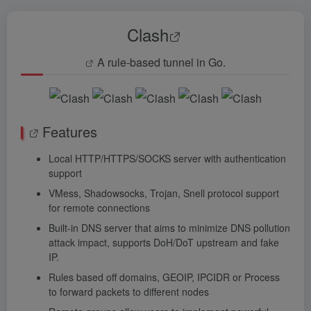
Clash
A rule-based tunnel in Go.
Features
Local HTTP/HTTPS/SOCKS server with authentication
support
VMess, Shadowsocks, Trojan, Snell protocol support
for remote connections
Built-in DNS server that aims to minimize DNS pollution
attack impact, supports DoH/DoT upstream and fake
IP.
Rules based off domains, GEOIP, IPCIDR or Process
to forward packets to different nodes