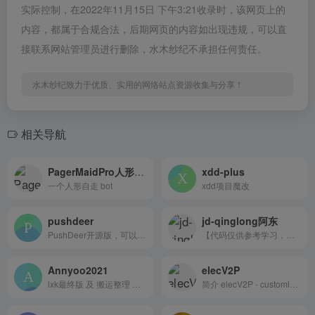
实际控制，在2022年11月15日 下午3:21收录时，该网页上的
内容，都属于合规合法，后期网页的内容如出现违规，可以直
接联系网站管理员进行删除，水木纱纪不承担任何责任。
水木纱纪致力于优质、实用的网络站点资源收集与分享！
相关导航
PagerMaidPro人形bot
xdd-plus
一个人形自走 bot
xdd项目魔改
pushdeer
jd-qinglong阿东
PushDeer开源版，可以自行架设的无APP推送服务（WIP，当前项目只实现了后端API，其他部分正在施工?）
【代码仅供参考学习，禁止商...
Annyoo2021
elecV2P
lxk最终版 及 搬运整理 学习自用
简介 elecV2P - customize pe...