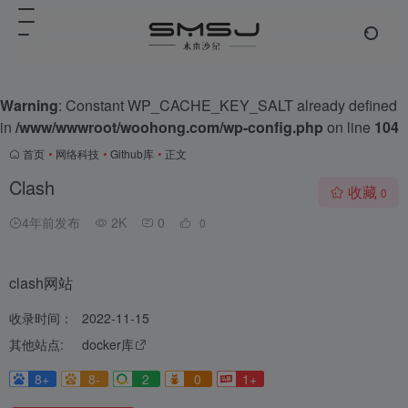
Warning
: Constant WP_CACHE_KEY_SALT already defined
in
/www/wwwroot/woohong.com/wp-config.php
on line
104
首页
•
网络科技
•
Github库
•
正文
Clash
收藏
0
4年前发布
2K
0
0
clash网站
收录时间：
2022-11-15
其他站点:
docker库
8+
8-
2
0
1+