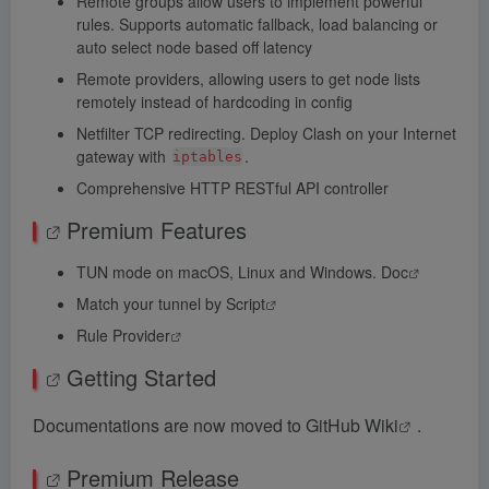
Remote groups allow users to implement powerful
rules. Supports automatic fallback, load balancing or
auto select node based off latency
Remote providers, allowing users to get node lists
remotely instead of hardcoding in config
Netfilter TCP redirecting. Deploy Clash on your Internet
gateway with
.
iptables
Comprehensive HTTP RESTful API controller
Premium Features
TUN mode on macOS, Linux and Windows.
Doc
Match your tunnel by
Script
Rule Provider
Getting Started
Documentations are now moved to
GitHub Wiki
.
Premium Release