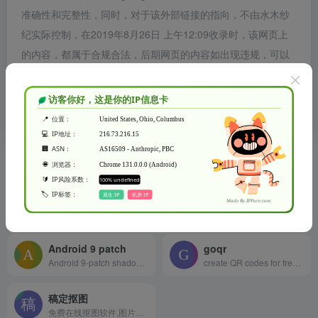
准确性和完整性，同时，对于该外部链接的指向，不由水木纱
纪实际控制，在2019年8月26日 上午12:09收录时，该网页上
的内容，都属于合规合法，后期网页的内容如出现违规，可以
直接联系网站管理员进行删除，水木纱纪不承担任何责任。
水木纱纪致力于优质、实用的网络站点资源收集与分享！
相关导航
ezgif
tinypng
simple online GIF maker and toolset for basic animated GIF editing.
Optimize your images with a perfect balance in quality and file size.
Android 9 patch
goqr
Android 9-patch shadow generator fully customizable shadows
create QR codes for free (Logo, T-Shirt, vCard, EPS)
稿定抠图
免费在线抠图软件,图片快速换背景-抠白底图