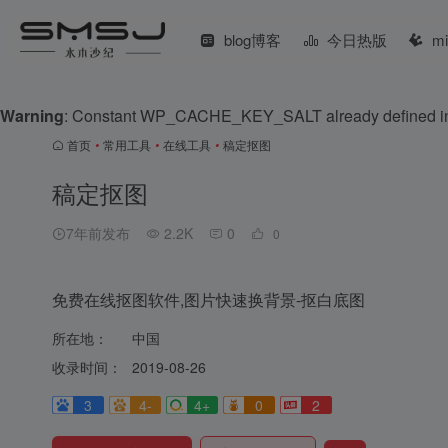
blog博客
今日热版
m
Warning
: Constant WP_CACHE_KEY_SALT already defined 
首页
•
常用工具
•
在线工具
•
稿定抠图
稿定抠图
7年前发布
2.2K
0
0
免费在线抠图软件,图片快速换背景-抠白底图
所在地：
中国
收录时间：
2019-08-26
3
4-
4+
0
2