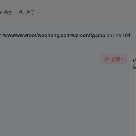
ini书签
关于
in
/www/wwwroot/woohong.com/wp-config.php
on line
104
收藏
0