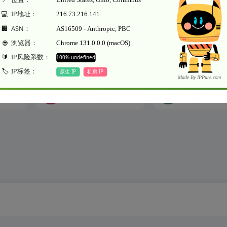
本文地址https://www.woohong.com/sites/188.htm
svgomg
ezgif
Optimize your images with a perfect balance in quality and file size.
SVG在线压缩平台