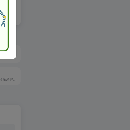
l转载请注明
本站更换域名为https://www.ghxi.com。果核剥壳是一家博客类型的资源分享软件，分享绿色软件软件，破解软件，安卓软件，纯净系统等。守住互联网最后的一片净土。
HiFiNi 是一个由音乐爱好者维护的分享平台, 旨在解决问题互帮互助, 如果您有需求, 请注册账号并发布信息、详细描述歌曲信息等, 我们会尽力帮您寻找