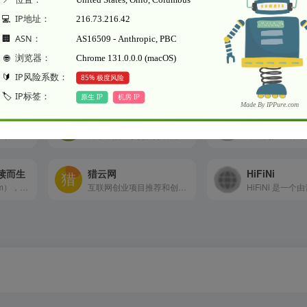
本文地址https://www.woohong.com/sites/20.htm
百乐米
果核剥壳
人工智能和智能硬件领域的互联网科技媒体
百乐米热衷于提供好听的外文歌曲大全推荐,包括最新好听的外文歌曲、热门流行外文歌曲、说唱、乡村、摇滚和经典外文歌曲,提供音乐分享、音乐试听，视频，日志，社区等功能，是专业好听的外文歌曲试听分享下载网站。
阅读而生
猎云网
HiFiNi
书伴（bookfere.com），创建的目的是帮助您更便捷、深入地使用手中的Kindle阅读器，让读书成为生命的一部分，让灵魂永远行走在路上。
互联网创业项目推荐和创业创新资讯