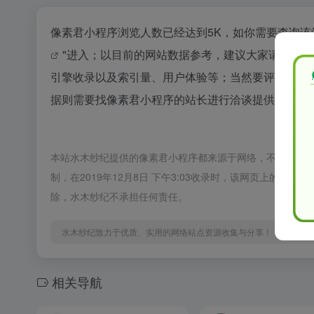
像素君小程序浏览人数已经达到5K，如你需要查询该
"进入；以目前的网站数据参考，建议大家请以爱
引擎收录以及索引量、用户体验等；当然要评估一个
据则需要找像素君小程序的站长进行洽谈提供。如该站
本站水木纱纪提供的像素君小程序都来源于网络，不保证外
制，在2019年12月8日 下午3:03收录时，该网页上的
除，水木纱纪不承担任何责任。
水木纱纪致力于优质、实用的网络站点资源收集与分享！
相关导航