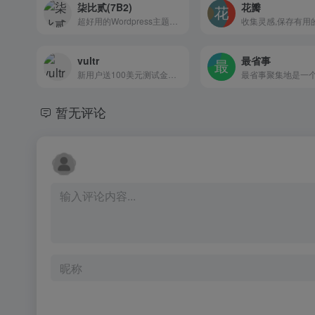
柒比贰(7B2)
花瓣
超好用的Wordpress主题，作者赞?
收集灵感,保存有用
vultr
最省事
新用户送100美元测试金额，可选16个机房的云服务器，还有VDS和独立服务器
暂无评论