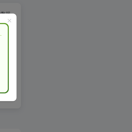
az数据
、搜索
切的数
实际控
进行删
l转载请注明