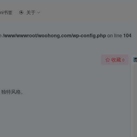
ini书签
关于
in
/www/wwwroot/woohong.com/wp-config.php
on line
104
收藏
0
，独特风格。