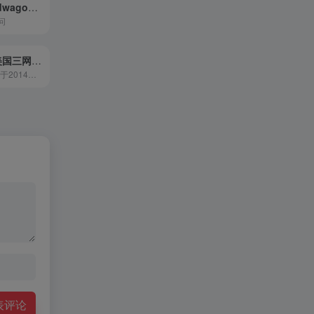
搬瓦工（bandwagonhost）高端线路，助力企业运营，10Gbps美国 cn2 gia，1Gbps香港cn2 gia，1.2Gbps日本cn2 gia，10Gbps日本软银
问
HostDare（美国三网CN2 GIA/GT ）
HostDare，成立于2014年的国外商家，主要从事美国洛杉矶数据中心的CN2线路VPS产品销售，以KVM架构为主，有洛杉矶Cera机房的CN2 GIA线路VPS、洛杉矶QN机房的CN2 GT线路VPS可以选择，支持支付宝、微信、PayPal等多种方式付款购买，产品稳定性还算不错，国人用户也比较多。HostDare美国CN2线路VPS产品主打的是100Mbps带宽端口，适合个人使用及一般的建站用途。当前HostDare针对全线美国CN2 VPS产品发布了促销活动，全场产品季付以上付款周期可以享受到终身85折优惠，有美国VPS、美国便宜服务器、美国CN2线路需求的用户可以看看下面活动详情介绍。另外如果需要大带宽的美国CN2线路VPS产品，大家可以关注下搬瓦工VPS，美国CN2 GIA线路最高可以选择10Gbps带宽端口。
表评论