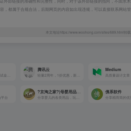
，不保证外部链接的准确性和完整性，同时，对于该外部链接的指向，不由水
页上的内容，都属于合规合法，后期网页的内容如出现违规，可以直接联系网站
本文地址https://www.woohong.com/sites/689.htm
腾讯云
Medium
新用户送100美元测试金额，可选16个机房的云服务器，还有VDS和独立服务器
轻量2周年，1折优惠，新老用户同享，低至58元/年，北京\上海\南京\广州\成都，香港\日本\新加坡\美国等
高质量设计文章
?京淘之家?|母婴用品??‍?
佛系软件
动平台
分享婴儿的各类用品，玩具，尿不湿，奶粉。。。。。。
分享精而简的优