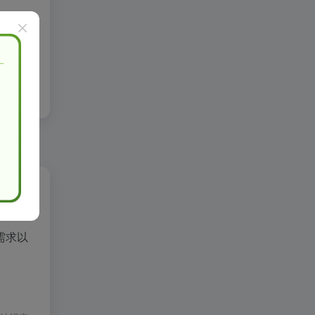
e书籍
需求以