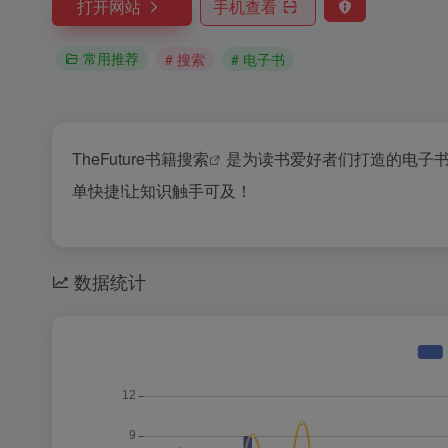
打开网站
手机查看
常用推荐
# 搜索
# 电子书
TheFuture书籍
搜索
是为读书爱好者们打造的
电子
单快捷!让知识触手可及！
数据统计