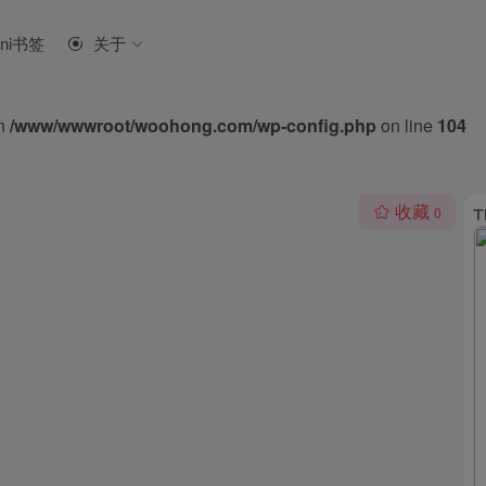
ini书签
关于
in
/www/wwwroot/woohong.com/wp-config.php
on line
104
收藏
0