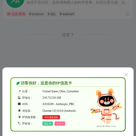
知无不言社区，是跨境电商人的科学世界。社区以亚马逊、沃尔玛、Wayfair, Wish, Shopify独立站等跨境电商销售运营、内容营销、SNS、SEM等内容为主，是跨境电商行业从业者的专业型交流和学习社区。跨境电商从业者可以在这里发表专业知识、经验和见解，以让更多人分享真知灼见，起到互相交流和学习的目的。
社区资讯
# amazon
# b2c
# walmart
没有了